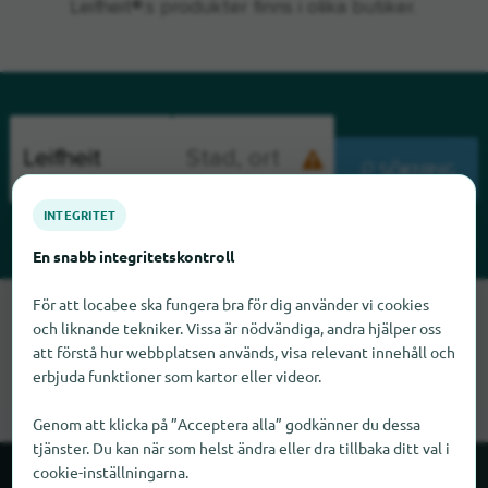
Leifheit®:s produkter finns i olika butiker.
SÖKNING
INTEGRITET
En snabb integritetskontroll
För att locabee ska fungera bra för dig använder vi cookies
Tyvärr kan vi inte hitta Leifheit just nu. Om du vet var Leifheit
och liknande tekniker. Vissa är nödvändiga, andra hjälper oss
finns skulle vi bli glada om du meddelade oss det.
att förstå hur webbplatsen används, visa relevant innehåll och
erbjuda funktioner som kartor eller videor.
Genom att klicka på ”Acceptera alla” godkänner du dessa
tjänster. Du kan när som helst ändra eller dra tillbaka ditt val i
cookie-inställningarna.