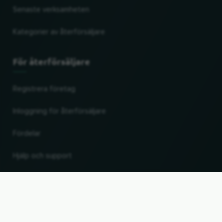
Senaste verksamheten
Kategorier av återförsäljare
För återförsäljare
Registrera företag
Inloggning för återförsäljare
Fördelar
Hjälp och support
UP
Ändra land och språk