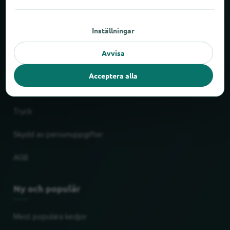
Om locabee
Inställningar
Fakta och siffror
Avvisa
Partner
Acceptera alla
Rättslig
Tryck
Skydd av personuppgifter
AGB
Ny och populär
Mest populära kedjor