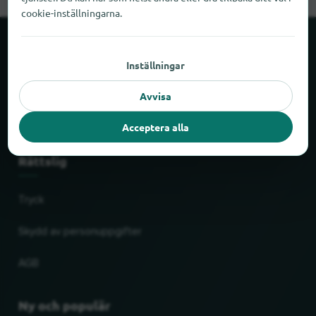
cookie-inställningarna.
Om locabee
Inställningar
Fakta och siffror
Avvisa
Partner
Acceptera alla
Rättslig
Tryck
Skydd av personuppgifter
AGB
Ny och populär