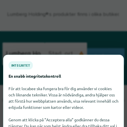
Lumberg Holding®:s produkter finns i olika butiker.
SÖKNING
INTEGRITET
En snabb integritetskontroll
För att locabee ska fungera bra för dig använder vi cookies
Tyvärr kan vi inte hitta Lumberg Holding just nu. Om du vet var
och liknande tekniker. Vissa är nödvändiga, andra hjälper oss
Lumberg Holding finns skulle vi bli glada om du meddelade oss
att förstå hur webbplatsen används, visa relevant innehåll och
det.
erbjuda funktioner som kartor eller videor.
Genom att klicka på ”Acceptera alla” godkänner du dessa
tjänster. Du kan när som helst ändra eller dra tillbaka ditt val i