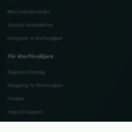
Mest populära kedjor
Senaste verksamheten
Kategorier av återförsäljare
För återförsäljare
Registrera företag
Inloggning för återförsäljare
Fördelar
Hjälp och support