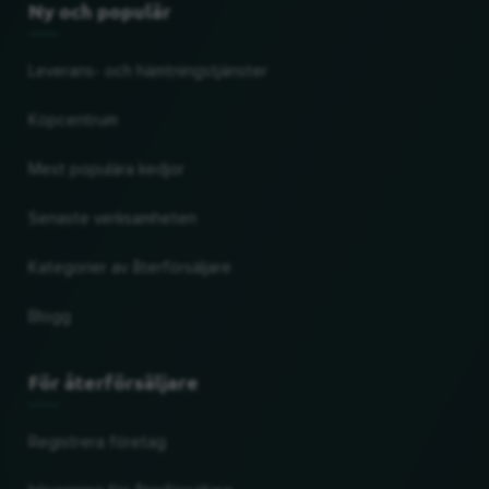
Ny och populär
Leverans- och hämtningstjänster
Köpcentrum
Mest populära kedjor
Senaste verksamheten
Kategorier av återförsäljare
Blogg
För återförsäljare
Registrera företag