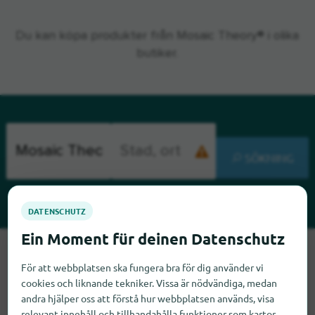
Du kan köpa produkter från Mosaic Theory® i olika
butiker.
SÖKNING
Tyvärr kan vi inte hitta Mosaic Theory just nu. Om du vet var
Mosaic Theory finns skulle vi bli glada om du meddelade oss
För att webbplatsen ska fungera bra för dig använder vi
cookies och liknande tekniker. Vissa är nödvändiga, medan
det.
andra hjälper oss att förstå hur webbplatsen används, visa
relevant innehåll och tillhandahålla funktioner som kartor