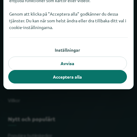
erbjuda funktioner som kartor eller videor.
Om locabee
Genom att klicka på ”Acceptera alla” godkänner du dessa
tjänster. Du kan när som helst ändra eller dra tillbaka ditt val i
Siffror och fakta
cookie-inställningarna.
Partner
Inställningar
Juridiskt
Avvisa
Impressum
Acceptera alla
Skydd av personuppgifter
Villkor
Nytt och populärt
Populära butikskedjor