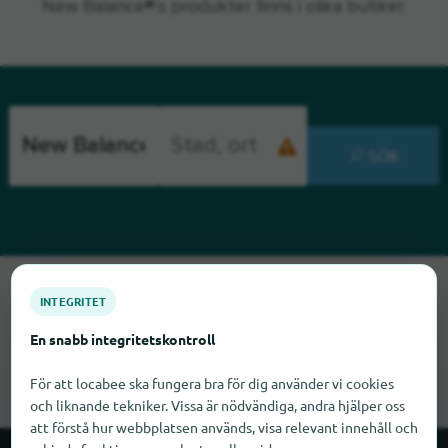
New Balance®:s produkter finns i olika butiker.
SÖK
Tyvärr kan vi inte hitta New Balance just nu. Om du vet var
INTEGRITET
New Balance finns skulle vi bli glada om du meddelade oss
det.
En snabb integritetskontroll
För att locabee ska fungera bra för dig använder vi cookies
och liknande tekniker. Vissa är nödvändiga, andra hjälper oss
att förstå hur webbplatsen används, visa relevant innehåll och