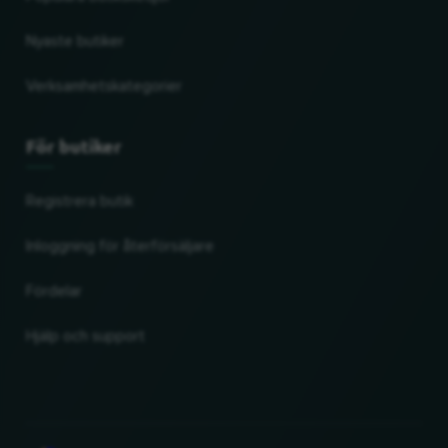
Nyaste butiker
Verksamhetskategorier
För butiker
Registrera butik
Inloggning för återförsäljare
Fördelar
Hjälp och support