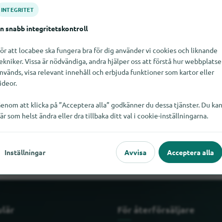
INTEGRITET
n snabb integritetskontroll
ör att locabee ska fungera bra för dig använder vi cookies och liknande
ekniker. Vissa är nödvändiga, andra hjälper oss att förstå hur webbplats
nvänds, visa relevant innehåll och erbjuda funktioner som kartor eller
ideor.
enom att klicka på ”Acceptera alla” godkänner du dessa tjänster. Du ka
är som helst ändra eller dra tillbaka ditt val i cookie-inställningarna.
a Noppies just nu. Om du vet var Noppies finns skulle vi bli glada 
Inställningar
Avvisa
Acceptera alla
ulär
För återförsäljare