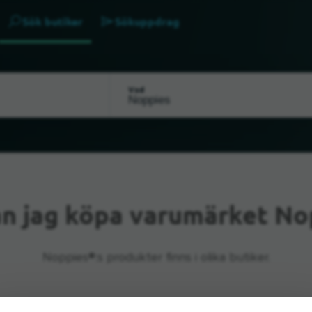
Sök butiker
Sökuppdrag
Vad
n jag köpa varumärket No
Noppies®:s produkter finns i olika butiker.