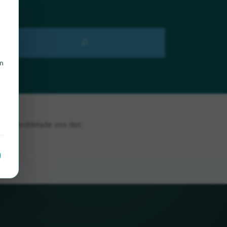
en
n
om du meddelade oss det.