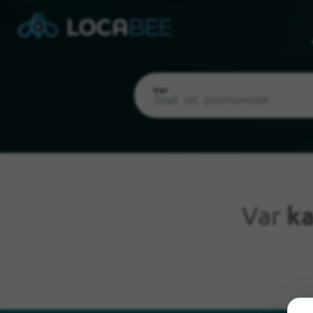
Var
Var
ka
Nuvarande plats