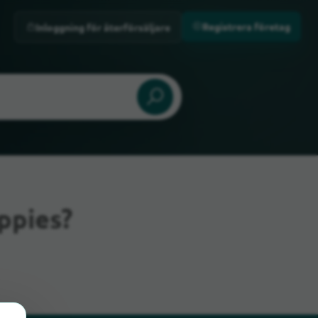
Registrera företag
Inloggning för återförsäljare
ppies?