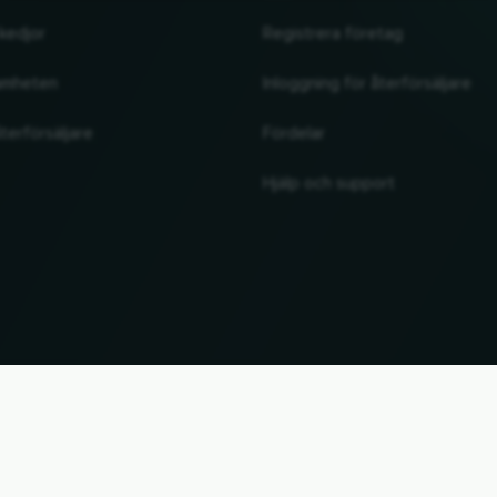
kedjor
Registrera företag
amheten
Inloggning för återförsäljare
terförsäljare
Fördelar
Hjälp och support
UP
 Alla märkesnamn och varumärken tillhör sina respektive ägare. All information utan garan