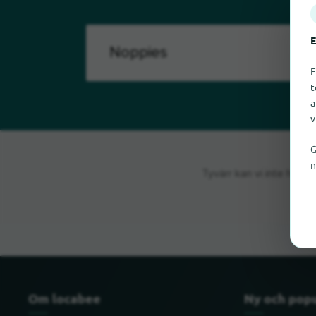
E
F
t
a
v
G
n
Tyvärr kan vi inte hitt
Om locabee
Ny och pop