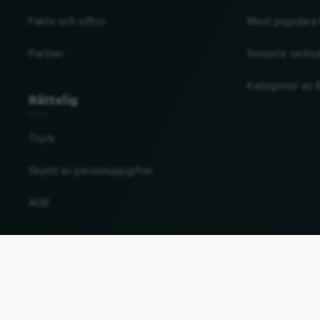
Fakta och siffror
Mest populära 
Partner
Senaste verks
Kategorier av å
Rättslig
Tryck
Skydd av personuppgifter
AGB
Ändra land och språk
© 2026, Wogibtswas / Locabee.