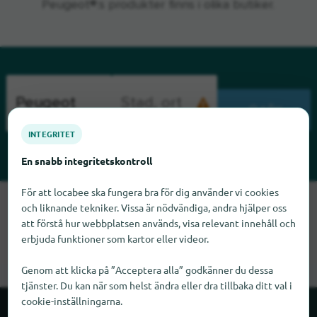
Peugeot®:s produkter finns i olika butiker.
SÖK
INTEGRITET
En snabb integritetskontroll
För att locabee ska fungera bra för dig använder vi cookies
Tyvärr kan vi inte hitta Peugeot just nu. Om du vet var
och liknande tekniker. Vissa är nödvändiga, andra hjälper oss
Peugeot finns skulle vi bli glada om du meddelade oss det.
att förstå hur webbplatsen används, visa relevant innehåll och
erbjuda funktioner som kartor eller videor.
Genom att klicka på ”Acceptera alla” godkänner du dessa
tjänster. Du kan när som helst ändra eller dra tillbaka ditt val i
cookie-inställningarna.