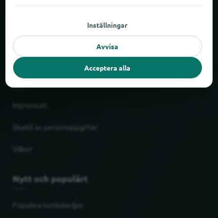
Om locabee
Inställningar
Siffror och fakta
Avvisa
Partner
Acceptera alla
Juridiskt
Impressum
Skydd av personuppgifter
Villkor
Nytt och populärt
Populära butikskedjor