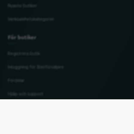
Nyaste butiker
Verksamhetskategorier
För butiker
Registrera butik
Inloggning för återförsäljare
Fördelar
Hjälp och support
UP
Ändra land och språk