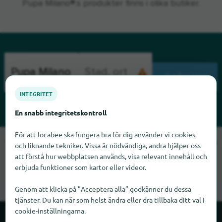
Pupa Milano®:s produkter finns i olika butiker.
SÖKNING
INTEGRITET
En snabb integritetskontroll
För att locabee ska fungera bra för dig använder vi cookies
Tyvärr kan vi inte hitta Pupa Milano just nu. Om du vet var Pupa
och liknande tekniker. Vissa är nödvändiga, andra hjälper oss
Milano finns skulle vi bli glada om du meddelade oss det.
att förstå hur webbplatsen används, visa relevant innehåll och
erbjuda funktioner som kartor eller videor.
Genom att klicka på ”Acceptera alla” godkänner du dessa
tjänster. Du kan när som helst ändra eller dra tillbaka ditt val i
cookie-inställningarna.