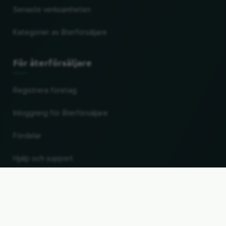
Senaste verksamheten
Kategorier av återförsäljare
För återförsäljare
Registrera företag
Inloggning för återförsäljare
Fördelar
Hjälp och support
UP
Ändra land och språk