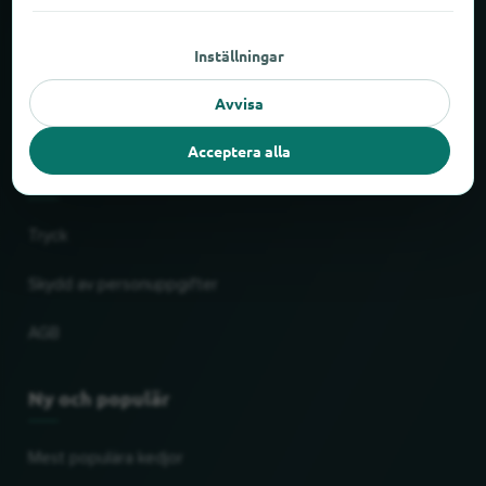
Om locabee
Inställningar
Fakta och siffror
Avvisa
Partner
Acceptera alla
Rättslig
Tryck
Skydd av personuppgifter
AGB
Ny och populär
Mest populära kedjor