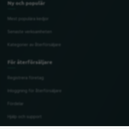
Ny och populär
Mest populära kedjor
Senaste verksamheten
Kategorier av återförsäljare
För återförsäljare
Registrera företag
Inloggning för återförsäljare
Fördelar
Hjälp och support