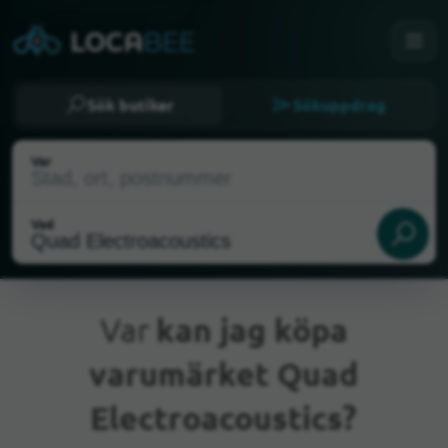
Sök butiker
Sökuppdrag
Var
Vad
Var
kan jag köpa
varumärket Quad
Nuvarande plats
Electroacoustics?