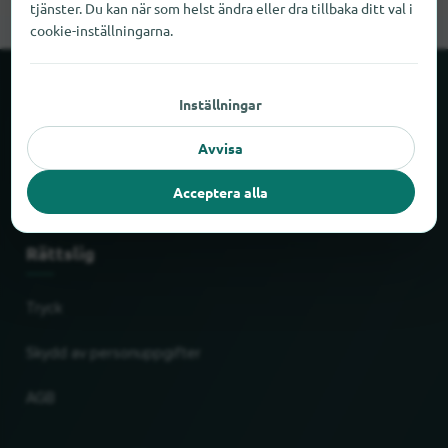
tjänster. Du kan när som helst ändra eller dra tillbaka ditt val i
cookie-inställningarna.
Om locabee
Inställningar
Avvisa
Fakta och siffror
Acceptera alla
Partner
Rättslig
Tryck
Skydd av personuppgifter
AGB