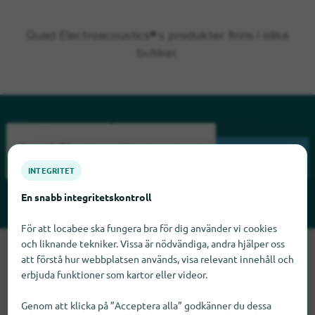
Quad Electroacoustics®:s produkter finns i olika
butiker.
SÖKNING
INTEGRITET
En snabb integritetskontroll
För att locabee ska fungera bra för dig använder vi cookies
och liknande tekniker. Vissa är nödvändiga, andra hjälper oss
Tyvärr kan vi inte hitta Quad Electroacoustics just nu. Om du
att förstå hur webbplatsen används, visa relevant innehåll och
vet var Quad Electroacoustics finns skulle vi bli glada om du
erbjuda funktioner som kartor eller videor.
meddelade oss det.
Genom att klicka på ”Acceptera alla” godkänner du dessa