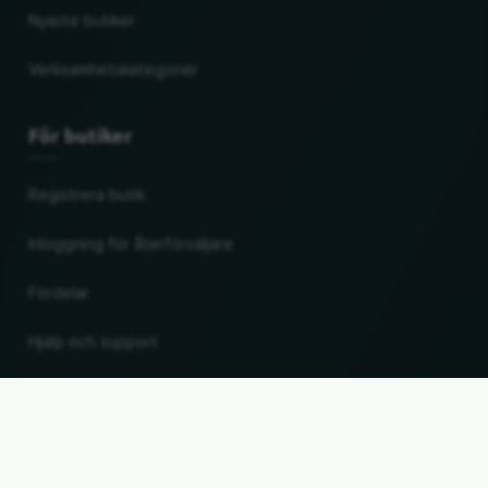
Nyaste butiker
Verksamhetskategorier
För butiker
Registrera butik
Inloggning för återförsäljare
Fördelar
Hjälp och support
UP
Ändra land och språk