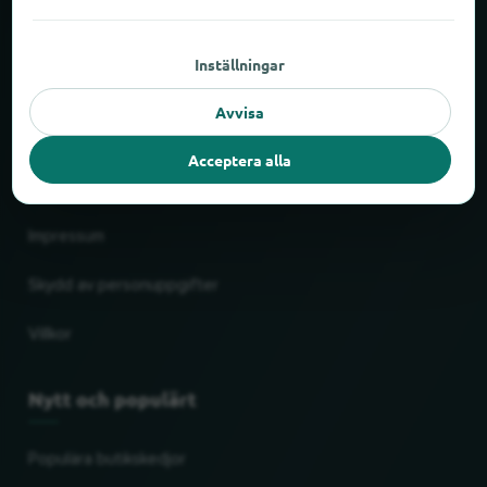
Om locabee
Inställningar
Siffror och fakta
Avvisa
Partner
Acceptera alla
Juridiskt
Impressum
Skydd av personuppgifter
Villkor
Nytt och populärt
Populära butikskedjor