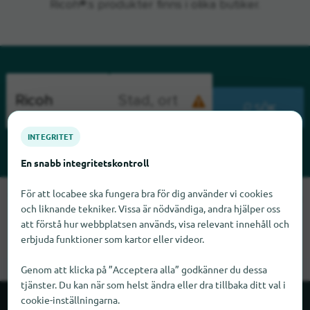
Ricoh®:s produkter finns i olika butiker.
SÖK
INTEGRITET
En snabb integritetskontroll
För att locabee ska fungera bra för dig använder vi cookies
Tyvärr kan vi inte hitta Ricoh just nu. Om du vet var Ricoh finns
och liknande tekniker. Vissa är nödvändiga, andra hjälper oss
skulle vi bli glada om du meddelade oss det.
att förstå hur webbplatsen används, visa relevant innehåll och
erbjuda funktioner som kartor eller videor.
Genom att klicka på ”Acceptera alla” godkänner du dessa
tjänster. Du kan när som helst ändra eller dra tillbaka ditt val i
cookie-inställningarna.