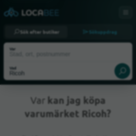
Sök efter butiker
Sökuppdrag
Var
Vad
Var
kan jag köpa
varumärket Ricoh?
Nuvarande plats