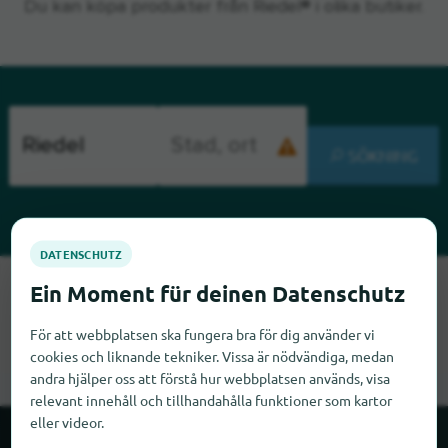
Du kan köpa produkter från Riedel® i olika butiker.
SÖKNING
Tyvärr kan vi inte hitta Riedel just nu. Om du vet var Riedel
finns skulle vi bli glada om du meddelade oss det.
För att webbplatsen ska fungera bra för dig använder vi
cookies och liknande tekniker. Vissa är nödvändiga, medan
andra hjälper oss att förstå hur webbplatsen används, visa
relevant innehåll och tillhandahålla funktioner som kartor
eller videor.