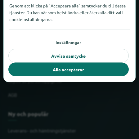
Om locabee
Genom att klicka på ”Acceptera alla” samtycker du till dessa
tjänster. Du kan när som helst ändra eller återkalla ditt val i
cookieinställningarna.
Fakta och siffror
Partner
Inställningar
Rättslig
Avvisa samtycke
Tryck
Alla accepterar
Skydd av personuppgifter
AGB
Ny och populär
Leverans- och hämtningstjänster