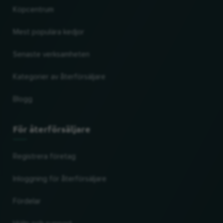
Köpcentrum
Mest populära kedjor
Senaste verksamheten
Kategorier av återförsäljare
Blogg
För återförsäljare
Registrera företag
Inloggning för återförsäljare
Fördelar