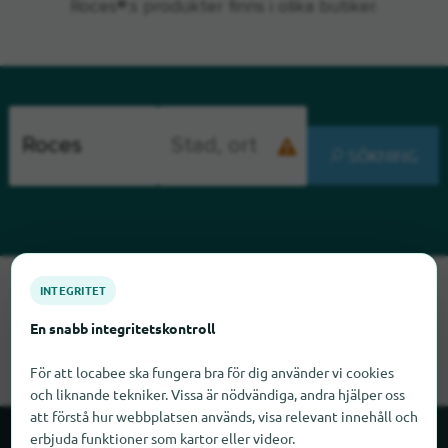
Roces®:s produkter finns i olika butiker.
SÖKNING
Tyvärr kan vi inte hitta Roces just nu. Om du vet var Roces
INTEGRITET
finns skulle vi bli glada om du meddelade oss det.
En snabb integritetskontroll
För att locabee ska fungera bra för dig använder vi cookies
och liknande tekniker. Vissa är nödvändiga, andra hjälper oss
att förstå hur webbplatsen används, visa relevant innehåll och
erbjuda funktioner som kartor eller videor.