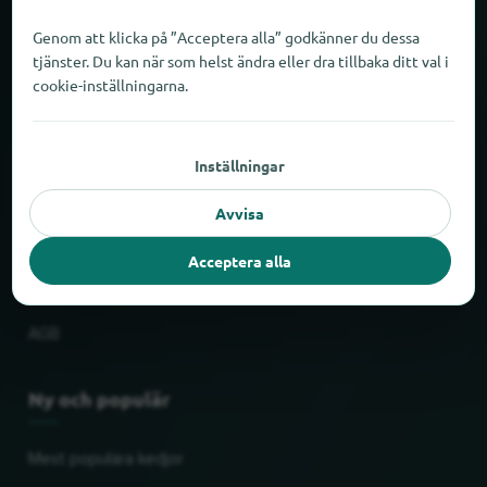
Om locabee
Genom att klicka på ”Acceptera alla” godkänner du dessa
tjänster. Du kan när som helst ändra eller dra tillbaka ditt val i
Fakta och siffror
cookie-inställningarna.
Partner
Inställningar
Rättslig
Avvisa
Tryck
Acceptera alla
Skydd av personuppgifter
AGB
Ny och populär
Mest populära kedjor