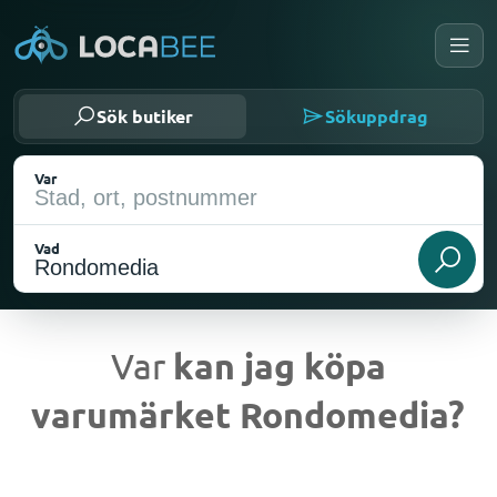
Sök butiker
Sökuppdrag
Var
Vad
Var
kan jag köpa
varumärket Rondomedia?
Nuvarande plats