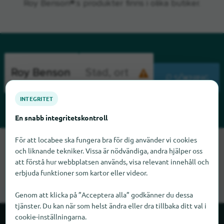
Roy Benson®:s produkter finns i olika butiker.
SÖKNING
INTEGRITET
En snabb integritetskontroll
För att locabee ska fungera bra för dig använder vi cookies
Tyvärr kan vi inte hitta Roy Benson just nu. Om du vet var Roy
och liknande tekniker. Vissa är nödvändiga, andra hjälper oss
Benson finns skulle vi bli glada om du meddelade oss det.
att förstå hur webbplatsen används, visa relevant innehåll och
erbjuda funktioner som kartor eller videor.
Genom att klicka på ”Acceptera alla” godkänner du dessa
tjänster. Du kan när som helst ändra eller dra tillbaka ditt val i
cookie-inställningarna.