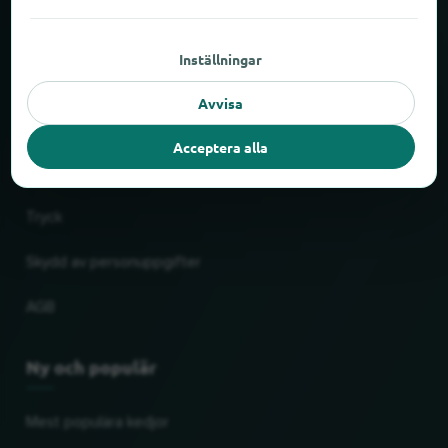
Om locabee
Inställningar
Fakta och siffror
Avvisa
Partner
Acceptera alla
Rättslig
Tryck
Skydd av personuppgifter
AGB
Ny och populär
Mest populära kedjor