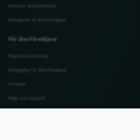
Senaste verksamheten
Kategorier av återförsäljare
För återförsäljare
Registrera företag
Inloggning för återförsäljare
Fördelar
Hjälp och support
UP
Ändra land och språk