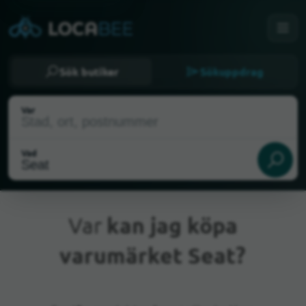
Sök butiker
Sökuppdrag
Var
Vad
Var
kan jag köpa
varumärket Seat?
Nuvarande plats