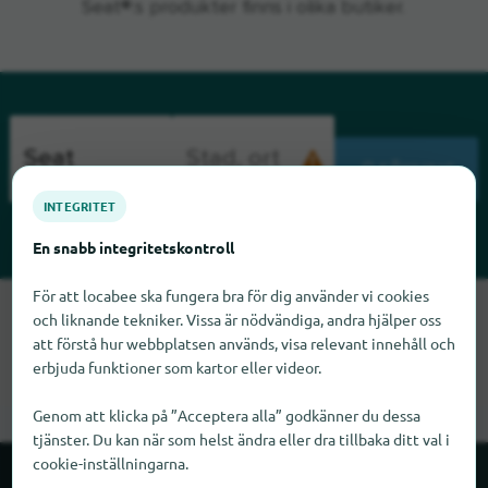
Seat®:s produkter finns i olika butiker.
SÖKNING
INTEGRITET
En snabb integritetskontroll
För att locabee ska fungera bra för dig använder vi cookies
Tyvärr kan vi inte hitta Seat just nu. Om du vet var Seat finns
och liknande tekniker. Vissa är nödvändiga, andra hjälper oss
skulle vi bli glada om du meddelade oss det.
att förstå hur webbplatsen används, visa relevant innehåll och
erbjuda funktioner som kartor eller videor.
Genom att klicka på ”Acceptera alla” godkänner du dessa
tjänster. Du kan när som helst ändra eller dra tillbaka ditt val i
cookie-inställningarna.