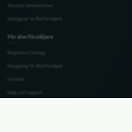
Senaste verksamheten
Kategorier av återförsäljare
För återförsäljare
Registrera företag
Inloggning för återförsäljare
Fördelar
Hjälp och support
UP
Ändra land och språk