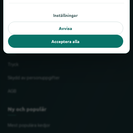
Om locabee
Inställningar
Fakta och siffror
Avvisa
Partner
Acceptera alla
Rättslig
Tryck
Skydd av personuppgifter
AGB
Ny och populär
Mest populära kedjor