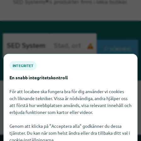
SED Systems®:s produkter finns i olika butiker.
SÖKNING
INTEGRITET
En snabb integritetskontroll
Tyvärr kan vi inte hitta SED Systems just nu. Om du vet var
För att locabee ska fungera bra för dig använder vi cookies
SED Systems finns skulle vi bli glada om du meddelade oss
och liknande tekniker. Vissa är nödvändiga, andra hjälper oss
det.
att förstå hur webbplatsen används, visa relevant innehåll och
erbjuda funktioner som kartor eller videor.
Genom att klicka på ”Acceptera alla” godkänner du dessa
tjänster. Du kan när som helst ändra eller dra tillbaka ditt val i
cookie-inställningarna.