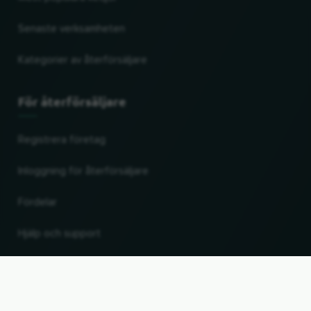
Senaste verksamheten
Kategorier av återförsäljare
För återförsäljare
Registrera företag
Inloggning för återförsäljare
Fördelar
Hjälp och support