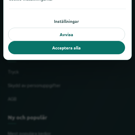
Om locabee
Inställningar
Fakta och siffror
Avvisa
Partner
Acceptera alla
Rättslig
Tryck
Skydd av personuppgifter
AGB
Ny och populär
Mest populära kedjor