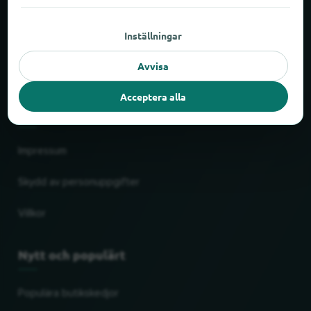
Om locabee
Inställningar
Siffror och fakta
Avvisa
Partner
Acceptera alla
Juridiskt
Impressum
Skydd av personuppgifter
Villkor
Nytt och populärt
Populära butikskedjor