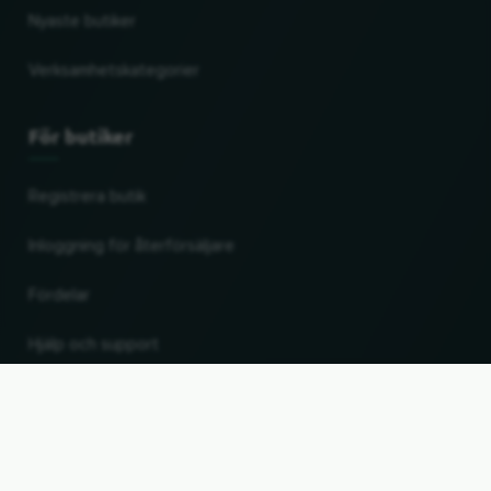
Nyaste butiker
Verksamhetskategorier
För butiker
Registrera butik
Inloggning för återförsäljare
Fördelar
Hjälp och support
UP
Ändra land och språk