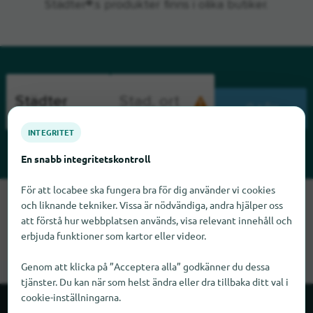
Städter®:s produkter finns i olika butiker.
SÖK
INTEGRITET
En snabb integritetskontroll
För att locabee ska fungera bra för dig använder vi cookies
Tyvärr kan vi inte hitta Städter just nu. Om du vet var Städter
och liknande tekniker. Vissa är nödvändiga, andra hjälper oss
finns skulle vi bli glada om du meddelade oss det.
att förstå hur webbplatsen används, visa relevant innehåll och
erbjuda funktioner som kartor eller videor.
Genom att klicka på ”Acceptera alla” godkänner du dessa
tjänster. Du kan när som helst ändra eller dra tillbaka ditt val i
cookie-inställningarna.