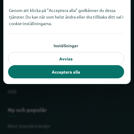
Om locabee
Genom att klicka på ”Acceptera alla” godkänner du dessa
tjänster. Du kan när som helst ändra eller dra tillbaka ditt val i
Fakta och siffror
cookie-inställningarna.
Partner
Inställningar
Rättslig
Avvisa
Tryck
Acceptera alla
Skydd av personuppgifter
AGB
Ny och populär
Mest populära kedjor