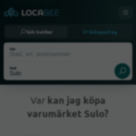
Sök butiker
Sökuppdrag
Var
Vad
Var
kan jag köpa
varumärket Sulo?
Nuvarande plats