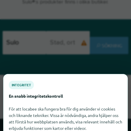
Sulo®:s produkter finns i olika butiker.
SÖKNING
Tyvärr kan vi inte hitta Sulo just nu. Om du vet var Sulo finns
INTEGRITET
skulle vi bli glada om du meddelade oss det.
En snabb integritetskontroll
För att locabee ska fungera bra för dig använder vi cookies
och liknande tekniker. Vissa är nödvändiga, andra hjälper oss
att förstå hur webbplatsen används, visa relevant innehåll och
erbjuda funktioner som kartor eller videor.