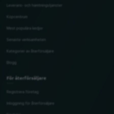
Leverans- och hämtningstjänster
Köpcentrum
Mest populära kedjor
Senaste verksamheten
Kategorier av återförsäljare
Blogg
För återförsäljare
Registrera företag
Inloggning för återförsäljare