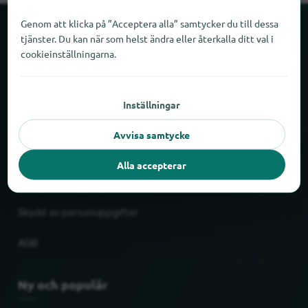
Genom att klicka på ”Acceptera alla” samtycker du till dessa
Om locabee
tjänster. Du kan när som helst ändra eller återkalla ditt val i
cookieinställningarna.
Fakta och siffror
Inställningar
Partner
Avvisa samtycke
Rättslig
Alla accepterar
Tryck
Skydd av personuppgifter
AGB
Ny och populär