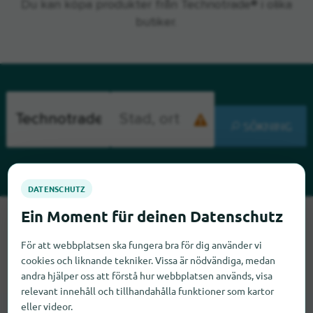
Du kan köpa produkter från Technotrade® i olika
butiker.
SÖKNING
Tyvärr kan vi inte hitta Technotrade just nu. Om du vet var
Technotrade finns skulle vi bli glada om du meddelade oss
För att webbplatsen ska fungera bra för dig använder vi
det.
cookies och liknande tekniker. Vissa är nödvändiga, medan
andra hjälper oss att förstå hur webbplatsen används, visa
relevant innehåll och tillhandahålla funktioner som kartor
eller videor.