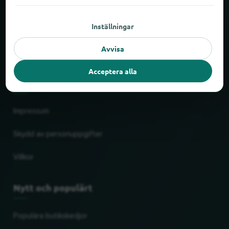
Om locabee
Inställningar
Siffror och fakta
Avvisa
Partner
Acceptera alla
Juridiskt
Impressum
Skydd av personuppgifter
Villkor
Nytt och populärt
Populära butikskedjor