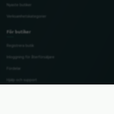
Nyaste butiker
Verksamhetskategorier
För butiker
Registrera butik
Inloggning för återförsäljare
Fördelar
Hjälp och support
UP
Ändra land och språk