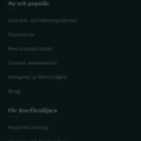
Ny och populär
Leverans- och hämtningstjänster
Köpcentrum
Mest populära kedjor
Senaste verksamheten
Kategorier av återförsäljare
Blogg
För återförsäljare
Registrera företag