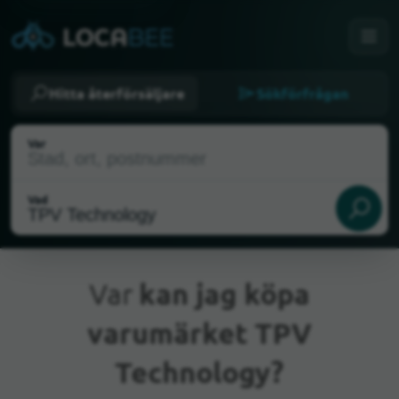
Hitta återförsäljare
Sökförfrågan
Var
Vad
Var
kan jag köpa
varumärket TPV
Nuvarande plats
Technology?