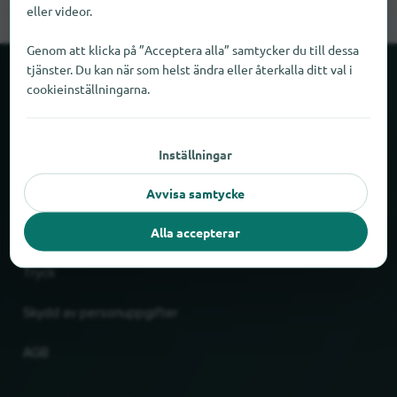
eller videor.
Genom att klicka på ”Acceptera alla” samtycker du till dessa
tjänster. Du kan när som helst ändra eller återkalla ditt val i
Om locabee
cookieinställningarna.
Fakta och siffror
Inställningar
Partner
Avvisa samtycke
Rättslig
Alla accepterar
Tryck
Skydd av personuppgifter
AGB