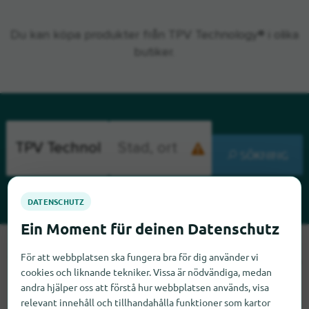
Du kan köpa produkter från TPV Technology® i olika
butiker.
SÖKNING
Tyvärr kan vi inte hitta TPV Technology just nu. Om du vet var
För att webbplatsen ska fungera bra för dig använder vi
TPV Technology finns skulle vi bli glada om du meddelade oss
cookies och liknande tekniker. Vissa är nödvändiga, medan
det.
andra hjälper oss att förstå hur webbplatsen används, visa
relevant innehåll och tillhandahålla funktioner som kartor