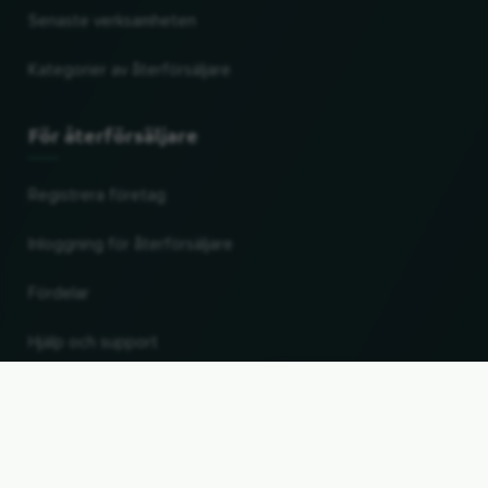
Senaste verksamheten
Kategorier av återförsäljare
För återförsäljare
Registrera företag
Inloggning för återförsäljare
Fördelar
Hjälp och support
UP
Ändra land och språk