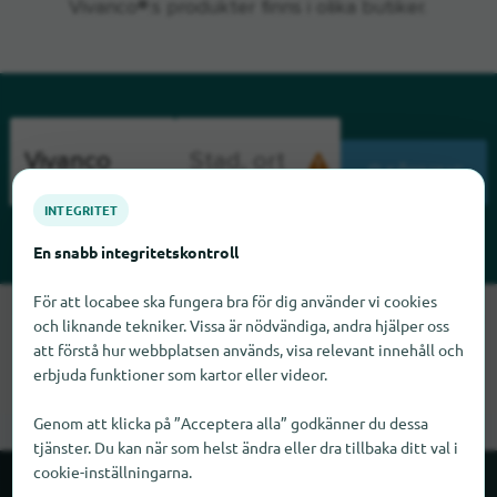
Vivanco®:s produkter finns i olika butiker.
SÖKNING
INTEGRITET
En snabb integritetskontroll
För att locabee ska fungera bra för dig använder vi cookies
Tyvärr kan vi inte hitta Vivanco just nu. Om du vet var Vivanco
och liknande tekniker. Vissa är nödvändiga, andra hjälper oss
finns skulle vi bli glada om du meddelade oss det.
att förstå hur webbplatsen används, visa relevant innehåll och
erbjuda funktioner som kartor eller videor.
Genom att klicka på ”Acceptera alla” godkänner du dessa
tjänster. Du kan när som helst ändra eller dra tillbaka ditt val i
cookie-inställningarna.