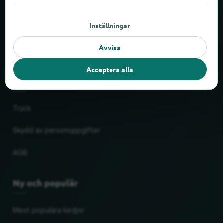
Om locabee
Inställningar
Fakta och siffror
Avvisa
Partner
Acceptera alla
Rättslig
Tryck
Skydd av personuppgifter
AGB
Ny och populär
Mest populära kedjor