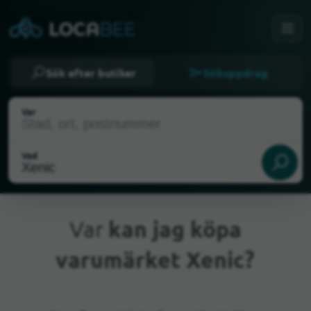
Sök efter butiker
Sökuppdrag
Var
Vad
Var
kan jag köpa
varumärket Xenic?
Nuvarande plats