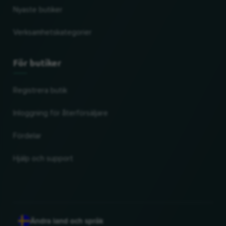
Nyaste butiker
Verksamhetskategorier
För butiker
Registrera butik
Inloggning för återförsäljare
Fördelar
Hjälp och support
Ändra land och språk