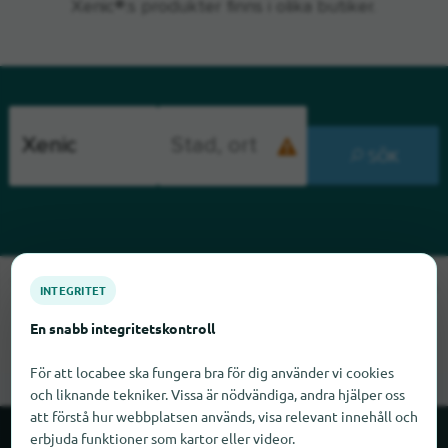
Xenic®:s produkter finns i olika butiker.
SÖK
Tyvärr kan vi inte hitta Xenic just nu. Om du vet var Xenic finns
INTEGRITET
skulle vi bli glada om du meddelade oss det.
En snabb integritetskontroll
För att locabee ska fungera bra för dig använder vi cookies
och liknande tekniker. Vissa är nödvändiga, andra hjälper oss
att förstå hur webbplatsen används, visa relevant innehåll och
erbjuda funktioner som kartor eller videor.