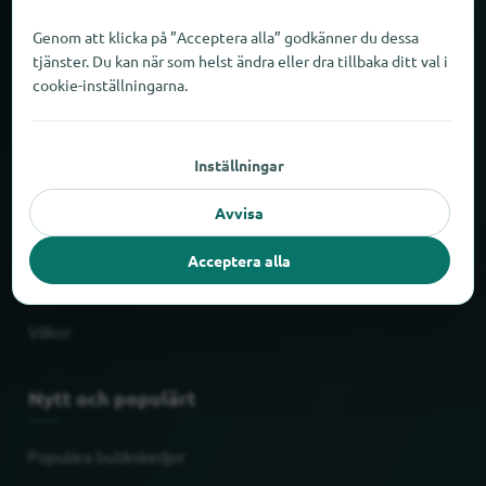
Om locabee
Genom att klicka på ”Acceptera alla” godkänner du dessa
tjänster. Du kan när som helst ändra eller dra tillbaka ditt val i
Siffror och fakta
cookie-inställningarna.
Partner
Inställningar
Juridiskt
Avvisa
Impressum
Acceptera alla
Skydd av personuppgifter
Villkor
Nytt och populärt
Populära butikskedjor