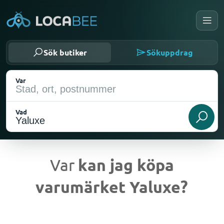
Sök butiker
Sökuppdrag
Var
Vad
Var
kan jag köpa
varumärket Yaluxe?
Nuvarande plats