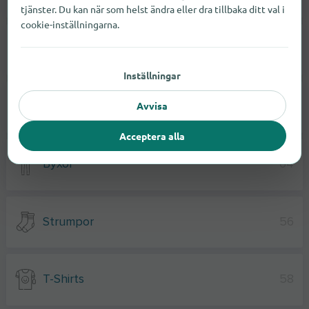
tjänster. Du kan när som helst ändra eller dra tillbaka ditt val i
cookie-inställningarna.
Jackor
32
Inställningar
Avvisa
Badrockar
21
Acceptera alla
Byxor
64
Strumpor
56
T-Shirts
58