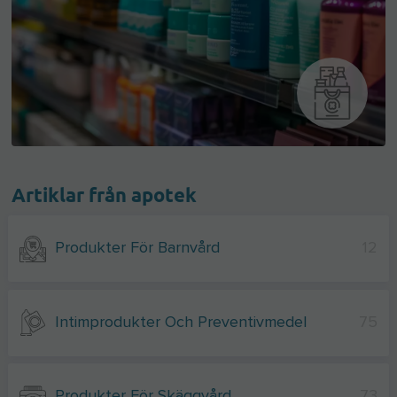
Artiklar från apotek
Produkter För Barnvård
12
Intimprodukter Och Preventivmedel
75
Produkter För Skäggvård
73