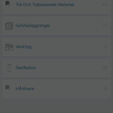
Trä Och Träbaserade Material
40
Golvbeläggningar
77
Verktyg
51
Gasflaskor
39
Hårdvara
51