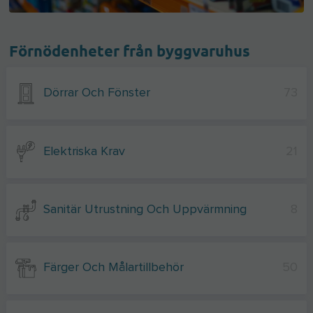
Förnödenheter från byggvaruhus
Dörrar Och Fönster
73
Elektriska Krav
21
Sanitär Utrustning Och Uppvärmning
8
Färger Och Målartillbehör
50