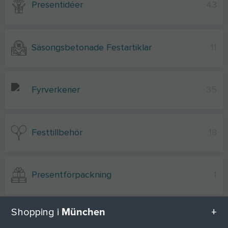
Presentidéer
43
Säsongsbetonade Festartiklar
11
Fyrverkerier
35
Festtillbehör
18
Presentförpackning
1
München
Shopping i
Gratulationskort
8