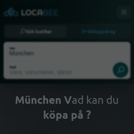
Sök butiker
Sökuppdrag
Var
Vad
München V
ad kan du
köpa på ?
Välj min plats