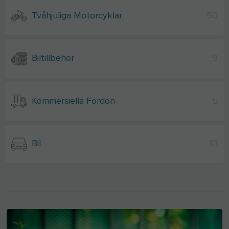
Tvåhjuliga Motorcyklar
50
Biltillbehör
9
Kommersiella Fordon
5
Bil
13