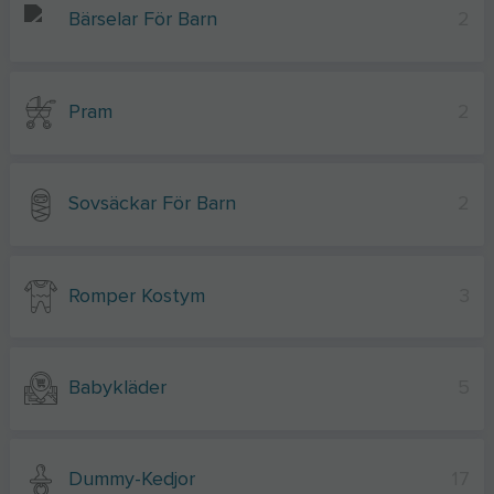
Bärselar För Barn
2
Pram
2
Sovsäckar För Barn
2
Romper Kostym
3
Babykläder
5
Dummy-Kedjor
17