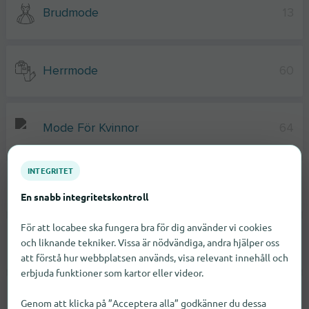
Brudmode
13
Herrmode
60
Mode För Kvinnor
64
INTEGRITET
Mode För Gravida
22
En snabb integritetskontroll
För att locabee ska fungera bra för dig använder vi cookies
och liknande tekniker. Vissa är nödvändiga, andra hjälper oss
Skor
49
att förstå hur webbplatsen används, visa relevant innehåll och
erbjuda funktioner som kartor eller videor.
Badkläder
56
Genom att klicka på ”Acceptera alla” godkänner du dessa