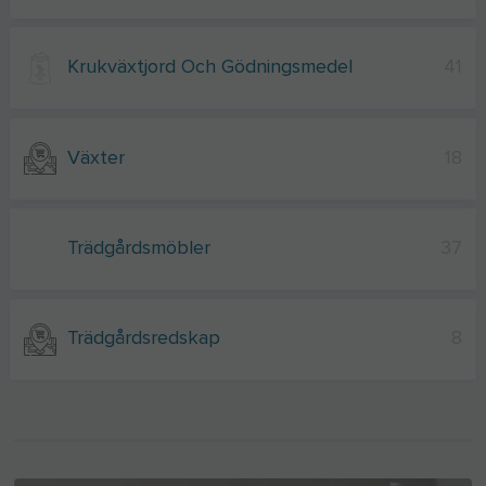
Krukväxtjord Och Gödningsmedel
41
Växter
18
Trädgårdsmöbler
37
Trädgårdsredskap
8