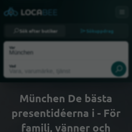
Sök efter butiker
Sökuppdrag
Var
Vad
München De bästa
presentidéerna i - För
Välj min plats
familj, vänner och