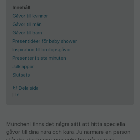
Innehåll
Gåvor till kvinnor
Gåvor till män
Gåvor till barn
Presentidéer för baby shower
Inspiration till bröllopsgåvor
Presenter i sista minuten
Julklappar
Slutsats
Dela sida
|
MünchenI
finns det några sätt att hitta speciella
gåvor till dina nära och kära. Ju närmare en person
står dig, desto mer personlig bör gåvan vara.