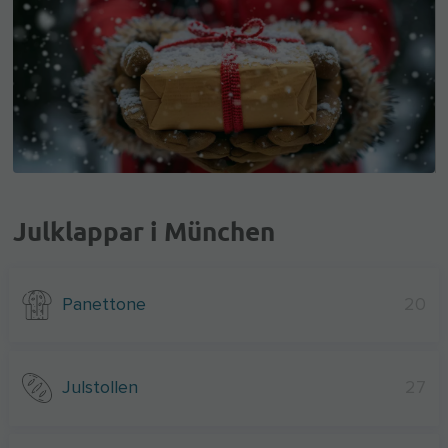
Julklappar i München
Panettone
20
Julstollen
27