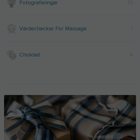
Fotograferingar
15
Värdecheckar För Massage
1
Choklad
4