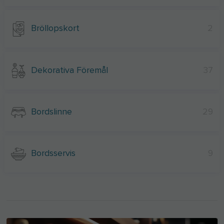
Bröllopskort
2
Dekorativa Föremål
37
Bordslinne
29
Bordsservis
9