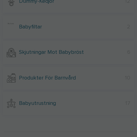
Dummy-Kedjor
12
Babyfiltar
2
Skjutningar Mot Babybröst
6
Produkter För Barnvård
10
Babyutrustning
17