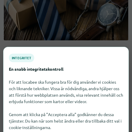
Gåvor till män i München
INTEGRITET
En snabb integritetskontroll
Klockor
28
För att locabee ska fungera bra för dig använder vi cookies
och liknande tekniker. Vissa är nödvändiga, andra hjälper oss
att förstå hur webbplatsen används, visa relevant innehåll och
erbjuda funktioner som kartor eller videor.
Konsumentelektronik
11
Genom att klicka på ”Acceptera alla” godkänner du dessa
tjänster. Du kan när som helst ändra eller dra tillbaka ditt val i
cookie-inställningarna.
Verktyg
39