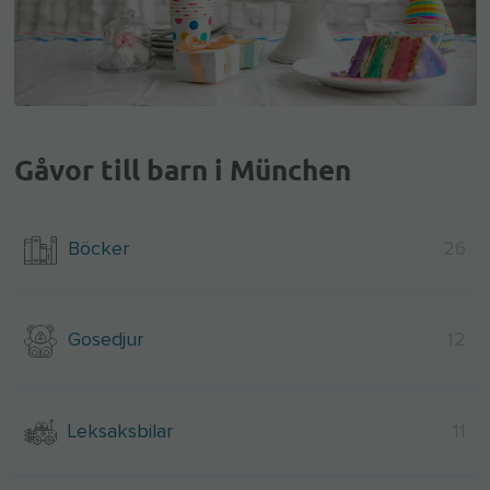
Gåvor till barn i München
Böcker
26
Gosedjur
12
Leksaksbilar
11