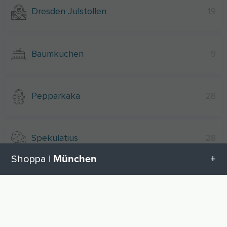
Dresden Julstollen
19
Baumkuchen
9
Pepparkaka
28
Spekulatius
28
München
Shoppa i
Choklad
4
Alla kategorier i München
UP