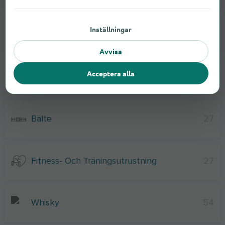
Inställningar
Grillar Och Tillbehör
39
Avvisa
Acceptera alla
Strumpor
49
Bälte
27
Fitness- Och Träningsutrustning
27
Whisky
54